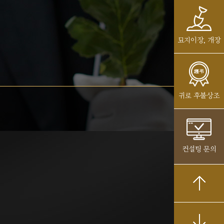
묘지이장, 개장
귀로 후불상조
컨설팅 문의