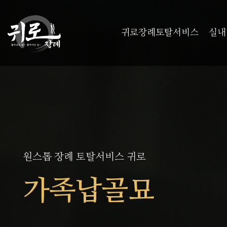
귀로장례토탈서비스
실내
원스톱 장례 토탈서비스 귀로
가족납골묘