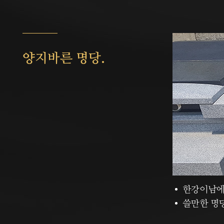
양지바른 명당.
한강이남에
쓸만한 명