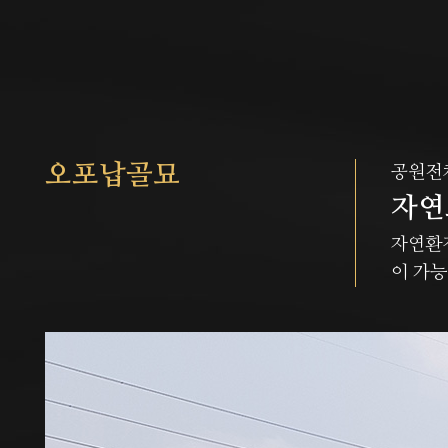
오포납골묘
공원전
자연
자연환경
이 가능