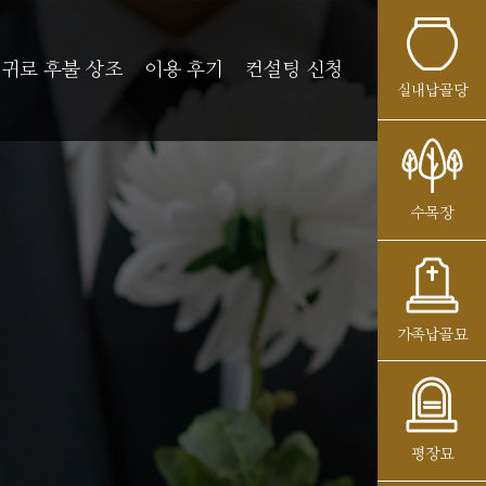
귀로 후불 상조
이용 후기
컨설팅 신청
실내납골당
수목장
가족납골묘
평장묘