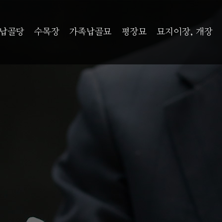
납골당
수목장
가족납골묘
평장묘
묘지이장, 개장