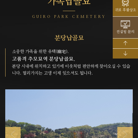
가족납골묘
귀로 후불상조
GUIRO PARK CEMETERY
컨설팅 문의
분당납골묘
소중한 가족을 위한 유택(幽宅).
고품격 추모묘역 분당납골묘.
분당 시내에 위치하고 있기에 이웃처럼 편안하게 찾아오실 수 있습
니다. 멀리가지는 고생 이제 잊으셔도 됩니다.