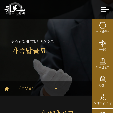
실내납골당
원스톱 장례 토탈서비스 귀로
가족납골묘
수목장
가족납골묘
평장묘
가족납골묘
묘지이장, 개장