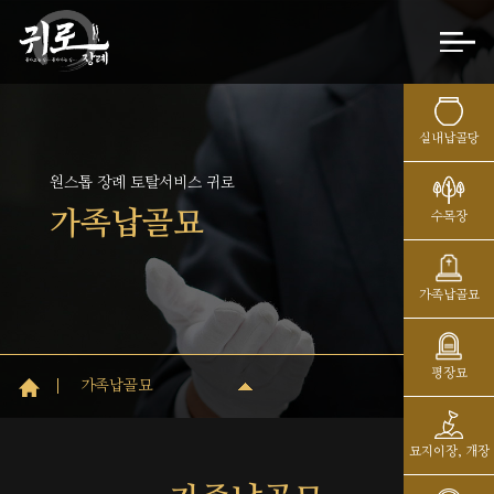
실내납골당
원스톱 장례 토탈서비스 귀로
가족납골묘
수목장
가족납골묘
평장묘
가족납골묘
묘지이장, 개장