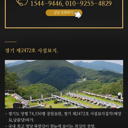
1544-9446,
010-9255-4829
상담 전화하기
경기 제2472호 사설묘지.
경기도 양평 74,550평 공원묘원, 경기 제2472호 사설묘지설치(매장
묘,납골당)허가.
국내 최고 명당 북한강이 한눈에 보이는 최상의 전망.