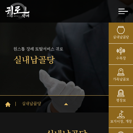
실내납골당
원스톱 장례 토탈서비스 귀로
실내납골당
수목장
가족납골묘
평장묘
실내납골당
묘지이장, 개장