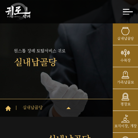
실내납골당
원스톱 장례 토탈서비스 귀로
실내납골당
수목장
가족납골묘
평장묘
실내납골당
묘지이장, 개장