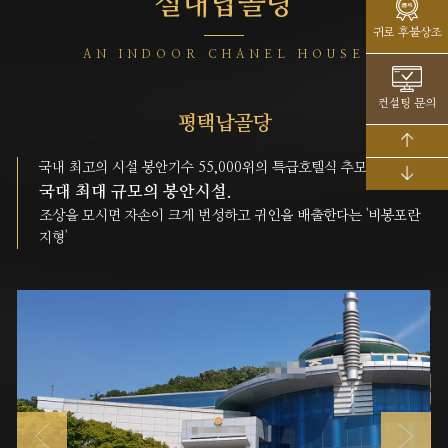
실내납골당
귀로 후불상조
AN INDOOR CHANEL HOUSE
컨설팅 문의
평택납골당
국내 최고의 시설 봉안기수 55,000위의 특급호텔식 추모공원.
국대 최대 규모의 봉안시설.
조상을 모시면 자손이 크게 번성하고 귀인을 배출한다는 '비봉포란
지형'