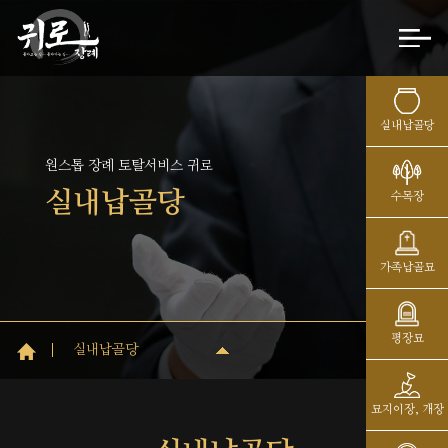
실내납골당
원스톱 장례 토탈서비스 귀로
실내납골당
수목장
가족납골묘
평장묘
실내납골당
묘지이장, 개장